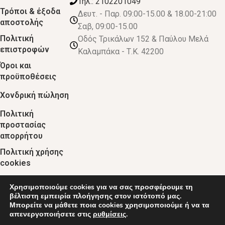
Τηλ.: 2102201049
Τρόποι & έξοδα
Δευτ. - Παρ. 09:00-15.00 & 18.00-21:00
αποστολής
Σαβ, 09:00-15.00
Πολιτική
Οδός Τρικάλων 152 & Παύλου Μελά
επιστροφών
Καλαμπάκα - Τ.Κ. 42200
Όροι και
προϋποθέσεις
Χονδρική πώληση
Πολιτική
προστασίας
απορρήτου
Πολιτική χρήσης
cookies
Χρησιμοποιούμε cookies για να σας προσφέρουμε τη
© 2024 :: decobebe.gr
βέλτιστη εμπειρία πλοήγησης στον ιστότοπό μας.
Μπορείτε να μάθετε ποια cookies χρησιμοποιούμε ή να τα
απενεργοποιήσετε στις
ρυθμίσεις
.