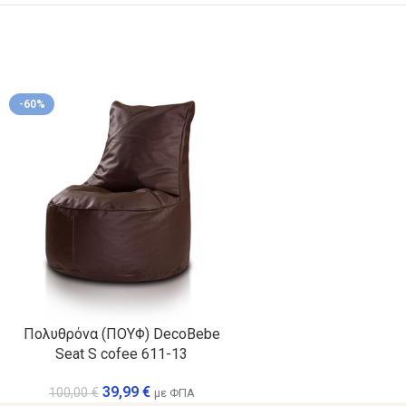
-60%
Πολυθρόνα (ΠΟΥΦ) DecoBebe
Seat S cofee 611-13
39,99
€
100,00
€
με ΦΠΑ