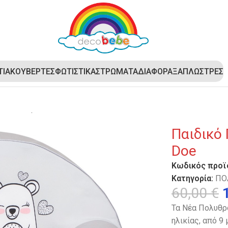
ΤΙΑ
ΚΟΥΒΕΡΤΕΣ
ΦΩΤΙΣΤΙΚΑ
ΣΤΡΩΜΑΤΑ
ΔΙΑΦΟΡΑ
ΞΑΠΛΩΣΤΡΕΣ
κό Πολυθρονάκι DecoBebe – Bear and Doe
Παιδικό
Doe
Κωδικός προϊ
Κατηγορία:
ΠΟ
60,00
€
Τα Νέα Πολυθρο
ηλικίας, από 9