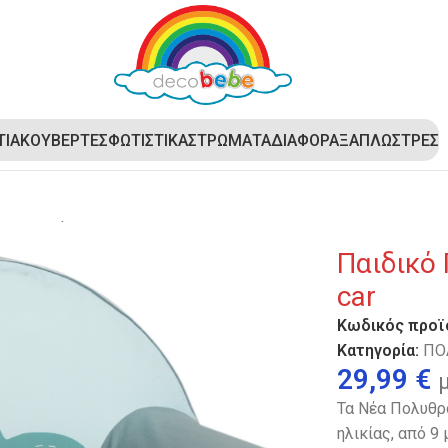
ΤΙΑ
ΚΟΥΒΕΡΤΕΣ
ΦΩΤΙΣΤΙΚΑ
ΣΤΡΩΜΑΤΑ
ΔΙΑΦΟΡΑ
ΞΑΠΛΩΣΤΡΕΣ
ό Πολυθρονάκι DecoBebe – Bear in a car
Παιδικό 
car
Κωδικός προϊ
Κατηγορία:
ΠΟ
29,99
€
Τα Νέα Πολυθρο
ηλικίας, από 9