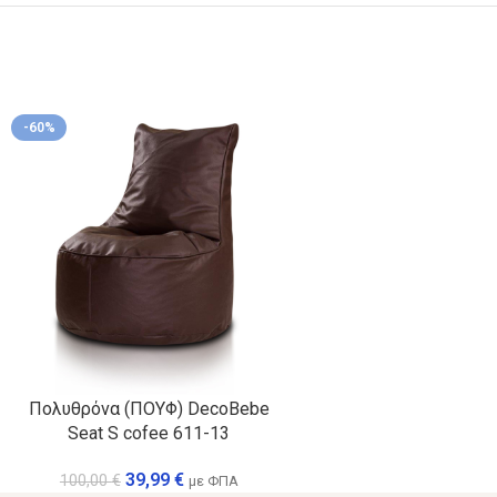
-60%
Πολυθρόνα (ΠΟΥΦ) DecoBebe
Seat S cofee 611-13
39,99
€
100,00
€
με ΦΠΑ