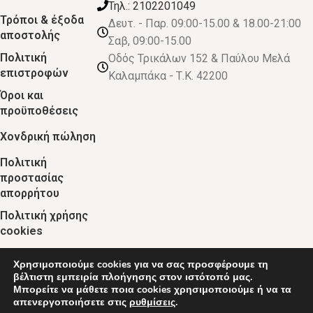
Τηλ.: 2102201049
Τρόποι & έξοδα
Δευτ. - Παρ. 09:00-15.00 & 18.00-21:00
αποστολής
Σαβ, 09:00-15.00
Πολιτική
Οδός Τρικάλων 152 & Παύλου Μελά
επιστροφών
Καλαμπάκα - Τ.Κ. 42200
Όροι και
προϋποθέσεις
Χονδρική πώληση
Πολιτική
προστασίας
απορρήτου
Πολιτική χρήσης
cookies
Χρησιμοποιούμε cookies για να σας προσφέρουμε τη
© 2024 :: decobebe.gr
βέλτιστη εμπειρία πλοήγησης στον ιστότοπό μας.
Μπορείτε να μάθετε ποια cookies χρησιμοποιούμε ή να τα
απενεργοποιήσετε στις
ρυθμίσεις
.