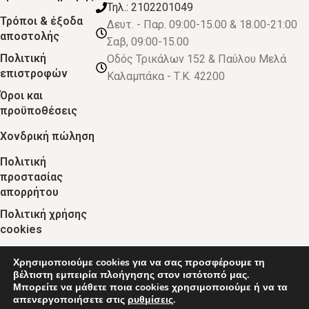
Τηλ.: 2102201049
Τρόποι & έξοδα
Δευτ. - Παρ. 09:00-15.00 & 18.00-21:00
αποστολής
Σαβ, 09:00-15.00
Πολιτική
Οδός Τρικάλων 152 & Παύλου Μελά
επιστροφών
Καλαμπάκα - Τ.Κ. 42200
Όροι και
προϋποθέσεις
Χονδρική πώληση
Πολιτική
προστασίας
απορρήτου
Πολιτική χρήσης
cookies
Χρησιμοποιούμε cookies για να σας προσφέρουμε τη
© 2024 :: decobebe.gr
βέλτιστη εμπειρία πλοήγησης στον ιστότοπό μας.
Μπορείτε να μάθετε ποια cookies χρησιμοποιούμε ή να τα
απενεργοποιήσετε στις
ρυθμίσεις
.