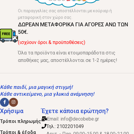
Οι παραγγελίες σας αποστέλλονται με κούριερ ή
μεταφορική στον χώρο σας.
ΔΩΡΕΑΝ ΜΕΤΑΦΟΡΙΚΑ ΓΙΑ ΑΓΟΡΕΣ ΑΝΩ ΤΩΝ
50€.
(ισχύουν όροι & προϋποθέσεις)
Όλα τα προϊόντα είναι ετοιμοπαράδοτα στις
αποθήκες μας, αποστέλλονται σε 1-2 ημέρες!
Κάθε παιδί, μια μαγική στιγμή!
Κάθε αντικείμενο, μια γλυκιά ανάμνηση!
Χρήσιμα
Έχετε κάποια ερώτηση?
Email:
info@decobebe.gr
Τρόποι πληρωμής
Τηλ.: 2102201049
Τρόποι & έξοδα
Δευτ. - Παρ. 09:00-15.00 & 18.00-21:00