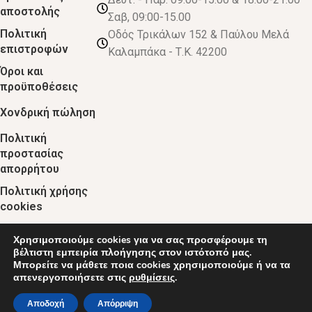
αποστολής
Σαβ, 09:00-15.00
Πολιτική
Οδός Τρικάλων 152 & Παύλου Μελά
επιστροφών
Καλαμπάκα - Τ.Κ. 42200
Όροι και
προϋποθέσεις
Χονδρική πώληση
Πολιτική
προστασίας
απορρήτου
Πολιτική χρήσης
cookies
Χρησιμοποιούμε cookies για να σας προσφέρουμε τη
© 2024 :: decobebe.gr
βέλτιστη εμπειρία πλοήγησης στον ιστότοπό μας.
Μπορείτε να μάθετε ποια cookies χρησιμοποιούμε ή να τα
απενεργοποιήσετε στις
ρυθμίσεις
.
0
Αποδοχή
Απόρριψη