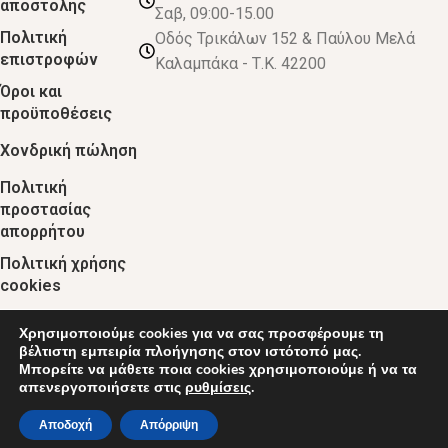
αποστολής
Σαβ, 09:00-15.00
Πολιτική
Οδός Τρικάλων 152 & Παύλου Μελά
επιστροφών
Καλαμπάκα - Τ.Κ. 42200
Όροι και
προϋποθέσεις
Χονδρική πώληση
Πολιτική
προστασίας
απορρήτου
Πολιτική χρήσης
cookies
Χρησιμοποιούμε cookies για να σας προσφέρουμε τη
© 2024 :: decobebe.gr
βέλτιστη εμπειρία πλοήγησης στον ιστότοπό μας.
Μπορείτε να μάθετε ποια cookies χρησιμοποιούμε ή να τα
απενεργοποιήσετε στις
ρυθμίσεις
.
0
Αποδοχή
Απόρριψη
τάστημα
Ο λογαριασμός μου
Καλάθι