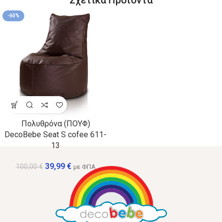
-60%
Πολυθρόνα (ΠΟΥΦ)
DecoBebe Seat S cofee 611-
13
39,99
€
100,00
€
με ΦΠΑ