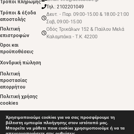
Τρόποι πληρωμής
Τηλ.: 2102201049
Τρόποι & έξοδα
Δευτ. - Παρ. 09:00-15.00 & 18.00-21:00
αποστολής
Σαβ, 09:00-15.00
Πολιτική
Οδός Τρικάλων 152 & Παύλου Μελά
επιστροφών
Καλαμπάκα - Τ.Κ. 42200
Όροι και
προϋποθέσεις
Χονδρική πώληση
Πολιτική
προστασίας
απορρήτου
Πολιτική χρήσης
cookies
Χρησιμοποιούμε cookies για να σας προσφέρουμε τη
© 2024 :: decobebe.gr
βέλτιστη εμπειρία πλοήγησης στον ιστότοπό μας.
Μπορείτε να μάθετε ποια cookies χρησιμοποιούμε ή να τα
απενεργοποιήσετε στις
ρυθμίσεις
.