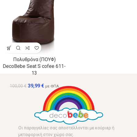
Πολυθρόνα (ΠΟΥΦ)
DecoBebe Seat S cofee 611-
13
39,99
€
100,00
€
με ΦΠΑ
Οι παραγγελίες σας αποστέλλονται με κούριερ ή
μεταφορική στον χώρο σας.