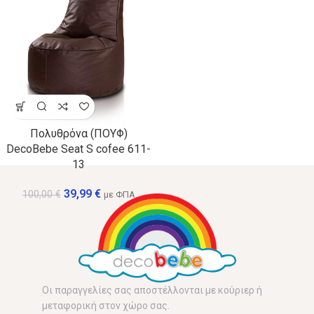
Πολυθρόνα (ΠΟΥΦ)
DecoBebe Seat S cofee 611-
13
39,99
€
100,00
€
με ΦΠΑ
Οι παραγγελίες σας αποστέλλονται με κούριερ ή
μεταφορική στον χώρο σας.