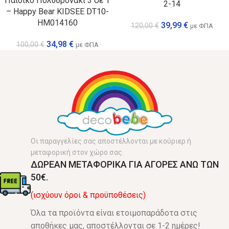
Παιδικό Πολυθρονάκι 3 σε 1
2-14
– Happy Bear KIDSEE DT10-
HM014160
39,99
€
120,00
€
με ΦΠΑ
34,98
€
100,00
€
με ΦΠΑ
Οι παραγγελίες σας αποστέλλονται με κούριερ ή
μεταφορική στον χώρο σας.
ΔΩΡΕΑΝ ΜΕΤΑΦΟΡΙΚΑ ΓΙΑ ΑΓΟΡΕΣ ΑΝΩ ΤΩΝ
50€.
(ισχύουν όροι & προϋποθέσεις)
Όλα τα προϊόντα είναι ετοιμοπαράδοτα στις
αποθήκες μας, αποστέλλονται σε 1-2 ημέρες!