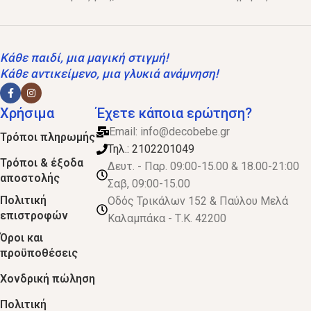
Κάθε παιδί, μια μαγική στιγμή!
Κάθε αντικείμενο, μια γλυκιά ανάμνηση!
Χρήσιμα
Έχετε κάποια ερώτηση?
Email:
info@decobebe.gr
Τρόποι πληρωμής
Τηλ.: 2102201049
Τρόποι & έξοδα
Δευτ. - Παρ. 09:00-15.00 & 18.00-21:00
αποστολής
Σαβ, 09:00-15.00
Πολιτική
Οδός Τρικάλων 152 & Παύλου Μελά
επιστροφών
Καλαμπάκα - Τ.Κ. 42200
Όροι και
προϋποθέσεις
Χονδρική πώληση
Πολιτική