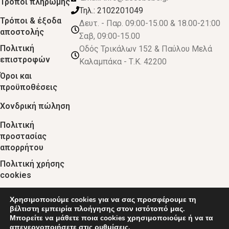
Τρόποι πληρωμής
Τηλ.: 2102201049
Τρόποι & έξοδα
Δευτ. - Παρ. 09:00-15.00 & 18.00-21:00
αποστολής
Σαβ, 09:00-15.00
Πολιτική
Οδός Τρικάλων 152 & Παύλου Μελά
επιστροφών
Καλαμπάκα - Τ.Κ. 42200
Όροι και
προϋποθέσεις
Χονδρική πώληση
Πολιτική
προστασίας
απορρήτου
Πολιτική χρήσης
cookies
Χρησιμοποιούμε cookies για να σας προσφέρουμε τη
© 2024 :: decobebe.gr
βέλτιστη εμπειρία πλοήγησης στον ιστότοπό μας.
Μπορείτε να μάθετε ποια cookies χρησιμοποιούμε ή να τα
απενεργοποιήσετε στις
ρυθμίσεις
.