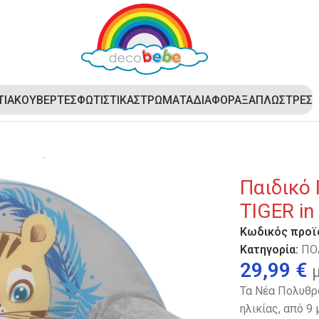
ΤΙΑ
ΚΟΥΒΕΡΤΕΣ
ΦΩΤΙΣΤΙΚΑ
ΣΤΡΩΜΑΤΑ
ΔΙΑΦΟΡΑ
ΞΑΠΛΩΣΤΡΕΣ
κό Πολυθρονάκι DecoBebe – LITTLE TIGER in JUNGLE
Παιδικό
TIGER i
Κωδικός προϊ
Κατηγορία:
ΠΟ
29,99
€
Τα Νέα Πολυθρο
ηλικίας, από 9