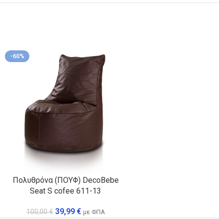
-60%
Πολυθρόνα (ΠΟΥΦ) DecoBebe
Seat S cofee 611-13
39,99
€
100,00
€
με ΦΠΑ