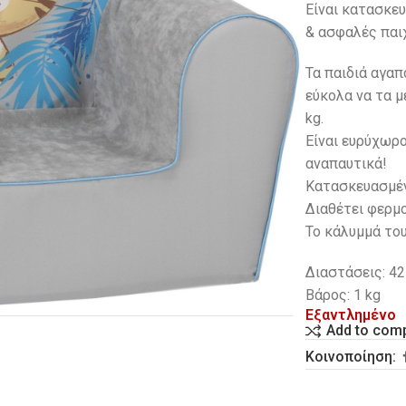
Είναι κατασκευ
& ασφαλές παιχ
Τα παιδιά αγα
εύκολα να τα μ
kg.
Eίναι ευρύχωρο
αναπαυτικά!
Κατασκευασμέν
Διαθέτει φερμο
Το κάλυμμά το
Διαστάσεις: 42
Βάρος: 1 kg
Εξαντλημένο
Add to com
Κοινοποίηση: