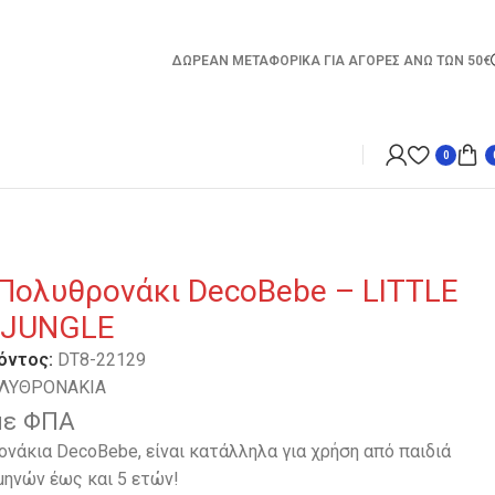
ΔΩΡΕΑΝ ΜΕΤΑΦΟΡΙΚΑ ΓΙΑ ΑΓΟΡΕΣ ΑΝΩ ΤΩΝ 50€
0
 Πολυθρονάκι DecoBebe – LITTLE
n JUNGLE
όντος:
DT8-22129
ΛΥΘΡΟΝΑΚΙΑ
με ΦΠΑ
νάκια DecoBebe, είναι κατάλληλα για χρήση από παιδιά
 μηνών έως και 5 ετών!