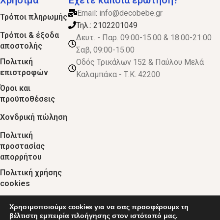
Email:
info@decobebe.gr
Τρόποι πληρωμής
Τηλ.: 2102201049
Τρόποι & έξοδα
Δευτ. - Παρ. 09:00-15.00 & 18.00-21:00
αποστολής
Σαβ, 09:00-15.00
Πολιτική
Οδός Τρικάλων 152 & Παύλου Μελά
επιστροφών
Καλαμπάκα - Τ.Κ. 42200
Όροι και
προϋποθέσεις
Χονδρική πώληση
Πολιτική
προστασίας
απορρήτου
Πολιτική χρήσης
cookies
Χρησιμοποιούμε cookies για να σας προσφέρουμε τη
© 2024 :: decobebe.gr
βέλτιστη εμπειρία πλοήγησης στον ιστότοπό μας.