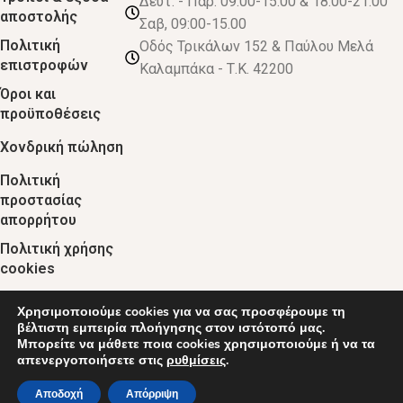
Δευτ. - Παρ. 09:00-15.00 & 18.00-21:00
αποστολής
Σαβ, 09:00-15.00
Πολιτική
Οδός Τρικάλων 152 & Παύλου Μελά
επιστροφών
Καλαμπάκα - Τ.Κ. 42200
Όροι και
προϋποθέσεις
Χονδρική πώληση
Πολιτική
προστασίας
απορρήτου
Πολιτική χρήσης
cookies
Χρησιμοποιούμε cookies για να σας προσφέρουμε τη
© 2024 :: decobebe.gr
βέλτιστη εμπειρία πλοήγησης στον ιστότοπό μας.
Μπορείτε να μάθετε ποια cookies χρησιμοποιούμε ή να τα
απενεργοποιήσετε στις
ρυθμίσεις
.
0
Αποδοχή
Απόρριψη