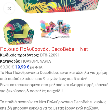
Κλικ για μεγέθυνση
Παιδικό Πολυθρονάκι DecoBebe – Nat
Κωδικός προϊόντος:
DT8-22091
Κατηγορία:
ΠΟΛΥΘΡΟΝΑΚΙΑ
60,00
€
19,99
€
με ΦΠΑ
Τα Νέα Πολυθρονάκια DecoBebe, είναι κατάλληλα για χρήση
από παιδιά ηλικίας, από 9 μηνών έως και 5 ετών!
Είναι κατασκευασμένα από μαλακό και ελαφρύ αφρό, ιδανικό
για ξεκούραση & ασφαλές παιχνίδι!
Τα παιδιά αγαπούν τα Νέα Πολυθρονάκια DecoBebe, κυρίως
επειδή μπορούν εύκολα να τα μεταφέρουν ενώ παίζουν,