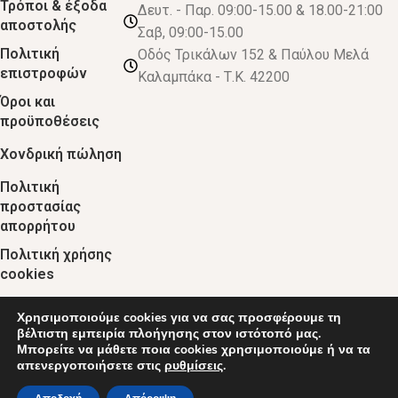
Τρόποι & έξοδα
Δευτ. - Παρ. 09:00-15.00 & 18.00-21:00
αποστολής
Σαβ, 09:00-15.00
Πολιτική
Οδός Τρικάλων 152 & Παύλου Μελά
επιστροφών
Καλαμπάκα - Τ.Κ. 42200
Όροι και
προϋποθέσεις
Χονδρική πώληση
Πολιτική
προστασίας
απορρήτου
Πολιτική χρήσης
cookies
Χρησιμοποιούμε cookies για να σας προσφέρουμε τη
© 2024 :: decobebe.gr
βέλτιστη εμπειρία πλοήγησης στον ιστότοπό μας.
Μπορείτε να μάθετε ποια cookies χρησιμοποιούμε ή να τα
απενεργοποιήσετε στις
ρυθμίσεις
.
0