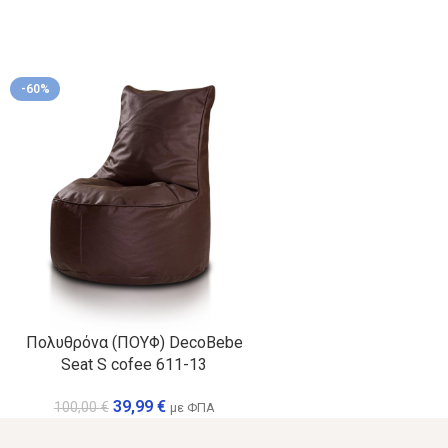
-60%
Πολυθρόνα (ΠΟΥΦ) DecoBebe
Seat S cofee 611-13
39,99
€
100,00
€
με ΦΠΑ