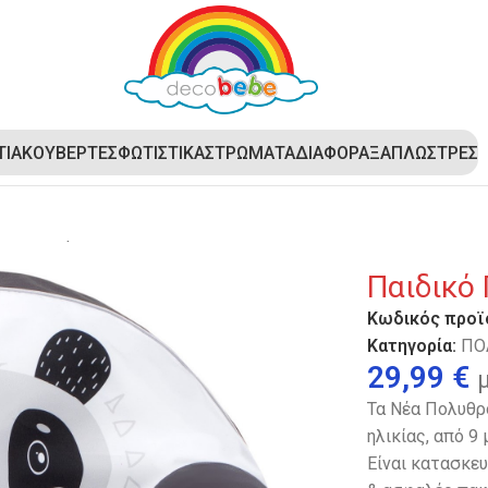
ΤΙΑ
ΚΟΥΒΕΡΤΕΣ
ΦΩΤΙΣΤΙΚΑ
ΣΤΡΩΜΑΤΑ
ΔΙΑΦΟΡΑ
ΞΑΠΛΩΣΤΡΕΣ
κό Πολυθρονάκι DecoBebe – PANDA
Παιδικό
Κωδικός προϊ
Κατηγορία:
ΠΟ
29,99
€
Τα Νέα Πολυθρο
ηλικίας, από 9
Είναι κατασκευ