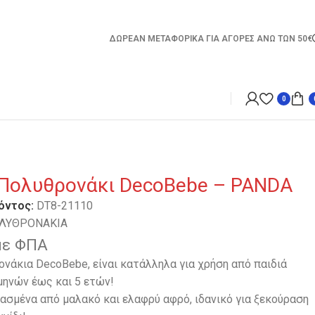
ΔΩΡΕΑΝ ΜΕΤΑΦΟΡΙΚΑ ΓΙΑ ΑΓΟΡΕΣ ΑΝΩ ΤΩΝ 50€
0
 Πολυθρονάκι DecoBebe – PANDA
όντος:
DT8-21110
ΛΥΘΡΟΝΑΚΙΑ
με ΦΠΑ
νάκια DecoBebe, είναι κατάλληλα για χρήση από παιδιά
 μηνών έως και 5 ετών!
ασμένα από μαλακό και ελαφρύ αφρό, ιδανικό για ξεκούραση