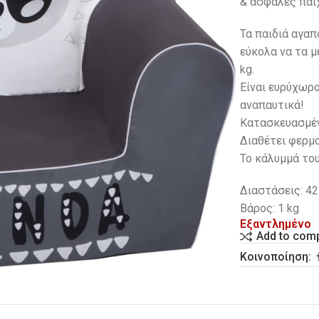
& ασφαλές παιχ
Τα παιδιά αγα
εύκολα να τα μ
kg.
Eίναι ευρύχωρο
αναπαυτικά!
Κατασκευασμέν
Διαθέτει φερμο
Το κάλυμμά το
Διαστάσεις: 42
Βάρος: 1 kg
Εξαντλημένο
Add to com
Κοινοποίηση: