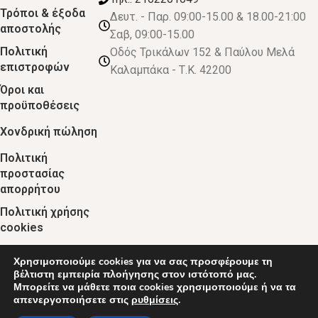
Τρόποι & έξοδα
Δευτ. - Παρ. 09:00-15.00 & 18.00-21:00
αποστολής
Σαβ, 09:00-15.00
Πολιτική
Οδός Τρικάλων 152 & Παύλου Μελά
επιστροφών
Καλαμπάκα - Τ.Κ. 42200
Όροι και
προϋποθέσεις
Χονδρική πώληση
Πολιτική
προστασίας
απορρήτου
Πολιτική χρήσης
cookies
Χρησιμοποιούμε cookies για να σας προσφέρουμε τη
© 2024 :: decobebe.gr
βέλτιστη εμπειρία πλοήγησης στον ιστότοπό μας.
Μπορείτε να μάθετε ποια cookies χρησιμοποιούμε ή να τα
απενεργοποιήσετε στις
ρυθμίσεις
.