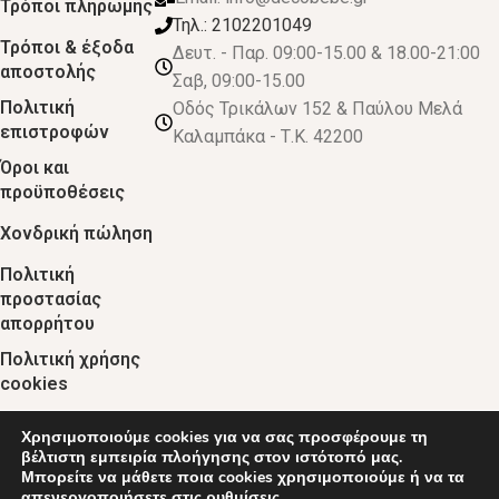
Τρόποι πληρωμής
Τηλ.: 2102201049
Τρόποι & έξοδα
Δευτ. - Παρ. 09:00-15.00 & 18.00-21:00
αποστολής
Σαβ, 09:00-15.00
Πολιτική
Οδός Τρικάλων 152 & Παύλου Μελά
επιστροφών
Καλαμπάκα - Τ.Κ. 42200
Όροι και
προϋποθέσεις
Χονδρική πώληση
Πολιτική
προστασίας
απορρήτου
Πολιτική χρήσης
cookies
Χρησιμοποιούμε cookies για να σας προσφέρουμε τη
© 2024 :: decobebe.gr
βέλτιστη εμπειρία πλοήγησης στον ιστότοπό μας.
Μπορείτε να μάθετε ποια cookies χρησιμοποιούμε ή να τα
απενεργοποιήσετε στις
ρυθμίσεις
.