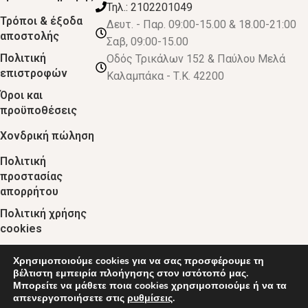
Τηλ.: 2102201049
Τρόποι & έξοδα
Δευτ. - Παρ. 09:00-15.00 & 18.00-21:00
αποστολής
Σαβ, 09:00-15.00
Πολιτική
Οδός Τρικάλων 152 & Παύλου Μελά
επιστροφών
Καλαμπάκα - Τ.Κ. 42200
Όροι και
προϋποθέσεις
Χονδρική πώληση
Πολιτική
προστασίας
απορρήτου
Πολιτική χρήσης
cookies
Χρησιμοποιούμε cookies για να σας προσφέρουμε τη
© 2024 :: decobebe.gr
βέλτιστη εμπειρία πλοήγησης στον ιστότοπό μας.
Μπορείτε να μάθετε ποια cookies χρησιμοποιούμε ή να τα
απενεργοποιήσετε στις
ρυθμίσεις
.