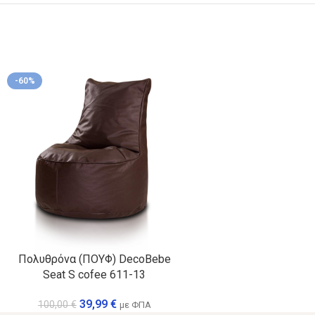
-60%
Πολυθρόνα (ΠΟΥΦ) DecoBebe
Seat S cofee 611-13
39,99
€
100,00
€
με ΦΠΑ