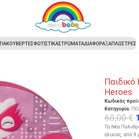
ΤΙΑ
ΚΟΥΒΕΡΤΕΣ
ΦΩΤΙΣΤΙΚΑ
ΣΤΡΩΜΑΤΑ
ΔΙΑΦΟΡΑ
ΞΑΠΛΩΣΤΡΕΣ
κό Πολυθρονάκι DecoBebe – Super Heroes
Παιδικό
Heroes
Κωδικός προϊ
Κατηγορία:
ΠΟ
60,00
€
Τα Νέα Πολυθρο
ηλικίας, από 9