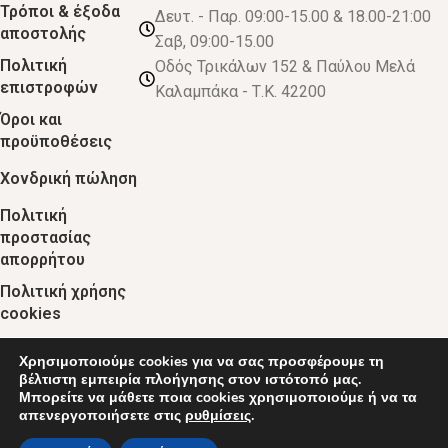
Τρόποι & έξοδα
Δευτ. - Παρ. 09:00-15.00 & 18.00-21:00
αποστολής
Σαβ, 09:00-15.00
Πολιτική
Οδός Τρικάλων 152 & Παύλου Μελά
επιστροφών
Καλαμπάκα - Τ.Κ. 42200
Όροι και
προϋποθέσεις
Χονδρική πώληση
Πολιτική
προστασίας
απορρήτου
Πολιτική χρήσης
cookies
Χρησιμοποιούμε cookies για να σας προσφέρουμε τη
© 2024 :: decobebe.gr
βέλτιστη εμπειρία πλοήγησης στον ιστότοπό μας.
Μπορείτε να μάθετε ποια cookies χρησιμοποιούμε ή να τα
απενεργοποιήσετε στις
ρυθμίσεις
.
0