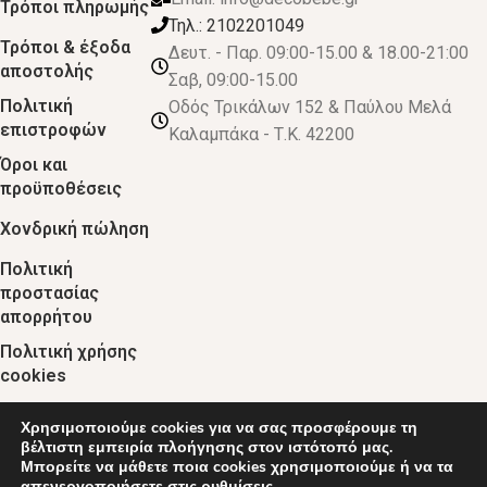
Τρόποι πληρωμής
Τηλ.: 2102201049
Τρόποι & έξοδα
Δευτ. - Παρ. 09:00-15.00 & 18.00-21:00
αποστολής
Σαβ, 09:00-15.00
Πολιτική
Οδός Τρικάλων 152 & Παύλου Μελά
επιστροφών
Καλαμπάκα - Τ.Κ. 42200
Όροι και
προϋποθέσεις
Χονδρική πώληση
Πολιτική
προστασίας
απορρήτου
Πολιτική χρήσης
cookies
Χρησιμοποιούμε cookies για να σας προσφέρουμε τη
© 2024 :: decobebe.gr
βέλτιστη εμπειρία πλοήγησης στον ιστότοπό μας.
Μπορείτε να μάθετε ποια cookies χρησιμοποιούμε ή να τα
απενεργοποιήσετε στις
ρυθμίσεις
.