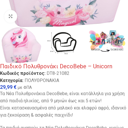
Κλικ για μεγέθυνση
Παιδικό Πολυθρονάκι DecoBebe – Unicorn
Κωδικός προϊόντος:
DT8-21082
Κατηγορία:
ΠΟΛΥΘΡΟΝΑΚΙΑ
29,99
€
με ΦΠΑ
Τα Νέα Πολυθρονάκια DecoBebe, είναι κατάλληλα για χρήση
από παιδιά ηλικίας, από 9 μηνών έως και 5 ετών!
Είναι κατασκευασμένα από μαλακό και ελαφρύ αφρό, ιδανικό
για ξεκούραση & ασφαλές παιχνίδι!
Τα παιδιά αγαπούν τα Νέα Πολυθρονάκια DecoBebe, κυρίως