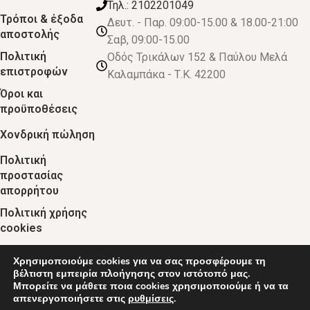
Τηλ.: 2102201049
Τρόποι & έξοδα
Δευτ. - Παρ. 09:00-15.00 & 18.00-21:00
αποστολής
Σαβ, 09:00-15.00
Πολιτική
Οδός Τρικάλων 152 & Παύλου Μελά
επιστροφών
Καλαμπάκα - Τ.Κ. 42200
Όροι και
προϋποθέσεις
Χονδρική πώληση
Πολιτική
προστασίας
απορρήτου
Πολιτική χρήσης
cookies
Χρησιμοποιούμε cookies για να σας προσφέρουμε τη
© 2024 :: decobebe.gr
βέλτιστη εμπειρία πλοήγησης στον ιστότοπό μας.
Μπορείτε να μάθετε ποια cookies χρησιμοποιούμε ή να τα
απενεργοποιήσετε στις
ρυθμίσεις
.