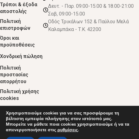
Τρόποι & έξοδα
Δευτ. - Παρ. 09:00-15.00 & 18.00-21:00
αποστολής
Σαβ, 09:00-15.00
Πολιτική
Οδός Τρικάλων 152 & Παύλου Μελά
επιστροφών
Καλαμπάκα - Τ.Κ. 42200
Όροι και
προϋποθέσεις
Χονδρική πώληση
Πολιτική
προστασίας
απορρήτου
Πολιτική χρήσης
cookies
Χρησιμοποιούμε cookies για να σας προσφέρουμε τη
© 2024 :: decobebe.gr
βέλτιστη εμπειρία πλοήγησης στον ιστότοπό μας.
Μπορείτε να μάθετε ποια cookies χρησιμοποιούμε ή να τα
απενεργοποιήσετε στις
ρυθμίσεις
.
0