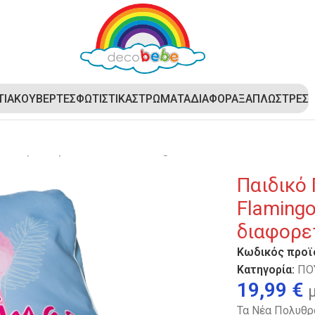
ΤΙΑ
ΚΟΥΒΕΡΤΕΣ
ΦΩΤΙΣΤΙΚΑ
ΣΤΡΩΜΑΤΑ
ΔΙΑΦΟΡΑ
ΞΑΠΛΩΣΤΡΕΣ
νάκι (ΠΟΥΦ) DecoBebe – Flamingo + ΔΩΡΟ ΔΕΥΤΕΡΟ ΚΑΛΥΜΜ
Παιδικό
Flaming
διαφορε
Κωδικός προϊ
Κατηγορία:
ΠΟ
19,99
€
Τα Νέα Πολυθρ