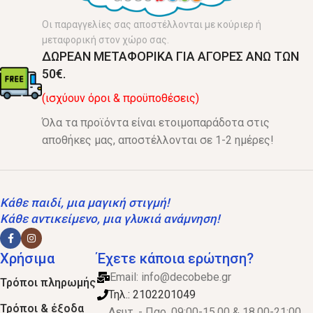
Οι παραγγελίες σας αποστέλλονται με κούριερ ή
μεταφορική στον χώρο σας.
ΔΩΡΕΑΝ ΜΕΤΑΦΟΡΙΚΑ ΓΙΑ ΑΓΟΡΕΣ ΑΝΩ ΤΩΝ
50€.
(ισχύουν όροι & προϋποθέσεις)
Όλα τα προϊόντα είναι ετοιμοπαράδοτα στις
αποθήκες μας, αποστέλλονται σε 1-2 ημέρες!
Κάθε παιδί, μια μαγική στιγμή!
Κάθε αντικείμενο, μια γλυκιά ανάμνηση!
Χρήσιμα
Έχετε κάποια ερώτηση?
Email:
info@decobebe.gr
Τρόποι πληρωμής
Τηλ.: 2102201049
Τρόποι & έξοδα
Δευτ. - Παρ. 09:00-15.00 & 18.00-21:00