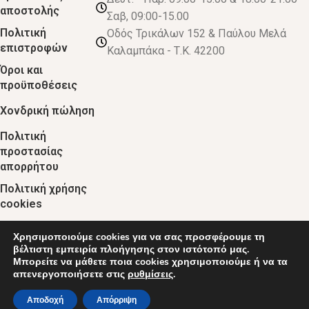
αποστολής
Σαβ, 09:00-15.00
Πολιτική
Οδός Τρικάλων 152 & Παύλου Μελά
επιστροφών
Καλαμπάκα - Τ.Κ. 42200
Όροι και
προϋποθέσεις
Χονδρική πώληση
Πολιτική
προστασίας
απορρήτου
Πολιτική χρήσης
cookies
Χρησιμοποιούμε cookies για να σας προσφέρουμε τη
© 2024 :: decobebe.gr
βέλτιστη εμπειρία πλοήγησης στον ιστότοπό μας.
Μπορείτε να μάθετε ποια cookies χρησιμοποιούμε ή να τα
απενεργοποιήσετε στις
ρυθμίσεις
.
0
Αποδοχή
Απόρριψη