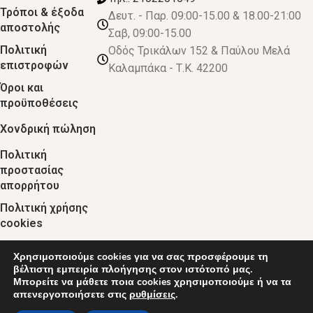
Τρόποι & έξοδα
Δευτ. - Παρ. 09:00-15.00 & 18.00-21:00
αποστολής
Σαβ, 09:00-15.00
Πολιτική
Οδός Τρικάλων 152 & Παύλου Μελά
επιστροφών
Καλαμπάκα - Τ.Κ. 42200
Όροι και
προϋποθέσεις
Χονδρική πώληση
Πολιτική
προστασίας
απορρήτου
Πολιτική χρήσης
cookies
Χρησιμοποιούμε cookies για να σας προσφέρουμε τη
© 2024 :: decobebe.gr
βέλτιστη εμπειρία πλοήγησης στον ιστότοπό μας.
Μπορείτε να μάθετε ποια cookies χρησιμοποιούμε ή να τα
απενεργοποιήσετε στις
ρυθμίσεις
.