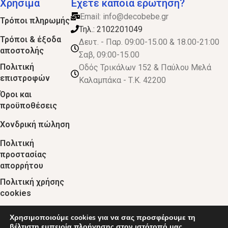
Χρήσιμα
Έχετε κάποια ερώτηση?
Email:
info@decobebe.gr
Τρόποι πληρωμής
Τηλ.: 2102201049
Τρόποι & έξοδα
Δευτ. - Παρ. 09:00-15.00 & 18.00-21:00
αποστολής
Σαβ, 09:00-15.00
Πολιτική
Οδός Τρικάλων 152 & Παύλου Μελά
επιστροφών
Καλαμπάκα - Τ.Κ. 42200
Όροι και
προϋποθέσεις
Χονδρική πώληση
Πολιτική
προστασίας
απορρήτου
Πολιτική χρήσης
cookies
Χρησιμοποιούμε cookies για να σας προσφέρουμε τη
© 2024 :: decobebe.gr
βέλτιστη εμπειρία πλοήγησης στον ιστότοπό μας.