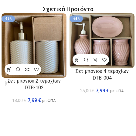
Σχετικά Προϊόντα
-56%
-68%
Σετ μπάνιου 4 τεμαχίων
DTB-004
Σετ μπάνιου 2 τεμαχίων
DTB-102
7,99
€
25,00
€
με ΦΠΑ
7,99
€
18,00
€
με ΦΠΑ