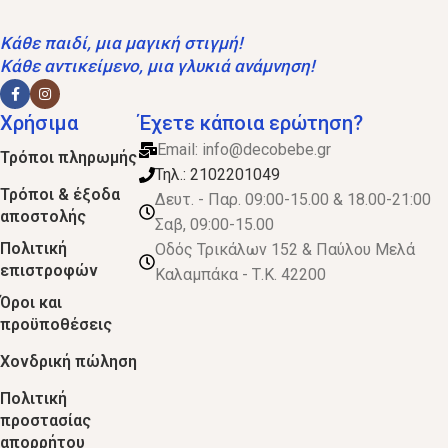
Κάθε παιδί, μια μαγική στιγμή!
Κάθε αντικείμενο, μια γλυκιά ανάμνηση!
Χρήσιμα
Έχετε κάποια ερώτηση?
Email:
info@decobebe.gr
Τρόποι πληρωμής
Τηλ.: 2102201049
Τρόποι & έξοδα
Δευτ. - Παρ. 09:00-15.00 & 18.00-21:00
αποστολής
Σαβ, 09:00-15.00
Πολιτική
Οδός Τρικάλων 152 & Παύλου Μελά
επιστροφών
Καλαμπάκα - Τ.Κ. 42200
Όροι και
προϋποθέσεις
Χονδρική πώληση
Πολιτική
προστασίας
απορρήτου