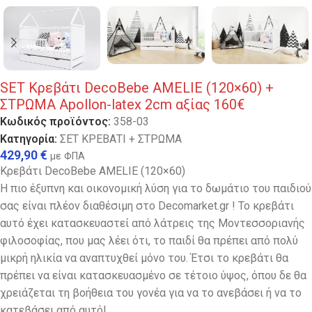
SET Κρεβάτι DecoBebe AMELIE (120×60) +
ΣΤΡΩΜΑ Apollon-latex 2cm αξίας 160€
Κωδικός προϊόντος:
358-03
Κατηγορία:
ΣΕΤ ΚΡΕΒΑΤΙ + ΣΤΡΩΜΑ
429,90
€
με ΦΠΑ
Κρεβάτι DecoBebe AMELIE (120×60)
Η πιο έξυπνη και οικονομική λύση για το δωμάτιο του παιδιού
σας είναι πλέον διαθέσιμη στο Decomarket.gr ! Το κρεβάτι
αυτό έχει κατασκευαστεί από λάτρεις της Μοντεσσοριανής
φιλοσοφίας, που μας λέει ότι, το παιδί θα πρέπει από πολύ
μικρή ηλικία να αναπτυχθεί μόνο του. Έτσι το κρεβάτι θα
πρέπει να είναι κατασκευασμένο σε τέτοιο ύψος, όπου δε θα
χρειάζεται τη βοήθεια του γονέα για να το ανεβάσει ή να το
κατεβάσει από αυτό!