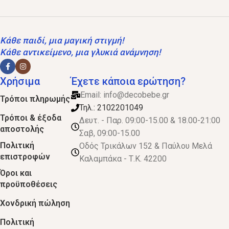
Κάθε παιδί, μια μαγική στιγμή!
Κάθε αντικείμενο, μια γλυκιά ανάμνηση!
Χρήσιμα
Έχετε κάποια ερώτηση?
Email:
info@decobebe.gr
Τρόποι πληρωμής
Τηλ.: 2102201049
Τρόποι & έξοδα
Δευτ. - Παρ. 09:00-15.00 & 18.00-21:00
αποστολής
Σαβ, 09:00-15.00
Πολιτική
Οδός Τρικάλων 152 & Παύλου Μελά
επιστροφών
Καλαμπάκα - Τ.Κ. 42200
Όροι και
προϋποθέσεις
Χονδρική πώληση
Πολιτική