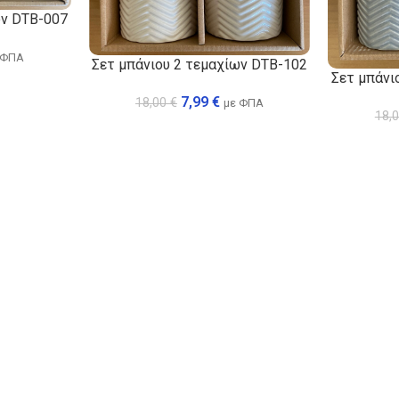
ων DTB-007
 ΦΠΑ
Σετ μπάνιου 2 τεμαχίων DTB-102
Σετ μπάνι
7,99
€
18,00
€
με ΦΠΑ
18,