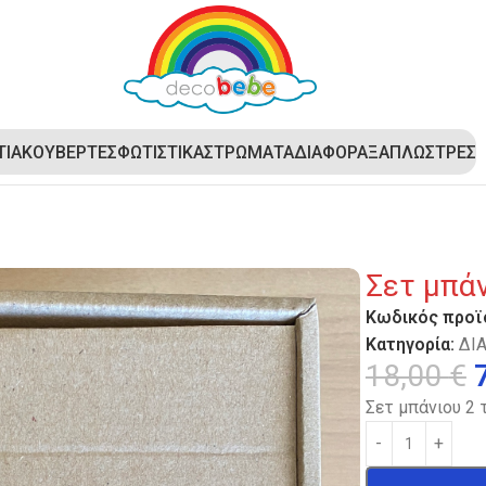
ΤΙΑ
ΚΟΥΒΕΡΤΕΣ
ΦΩΤΙΣΤΙΚΑ
ΣΤΡΩΜΑΤΑ
ΔΙΑΦΟΡΑ
ΞΑΠΛΩΣΤΡΕΣ
Σετ μπά
Κωδικός προϊ
Κατηγορία:
ΔΙ
18,00
€
Σετ μπάνιου 2