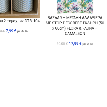
BAZAAR – ΜΕΓΑΛΗ ΑΛΛΑΞΙΕΡΑ
ου 2 τεμαχίων DTB-104
ΜΕ STOP DECOBEBE ΣΚΛΗΡΗ (50
x 80cm) FLORA & FAUNA –
7,99
€
00
€
με ΦΠΑ
CAMALEON
17,99
€
50,00
€
με ΦΠΑ