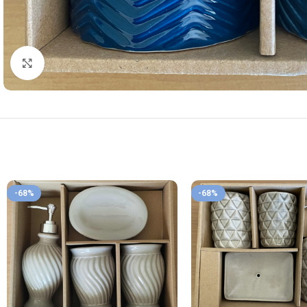
Κλικ για μεγέθυνση
-68%
-68%