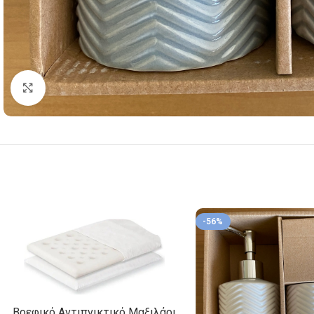
Κλικ για μεγέθυνση
-56%
Βρεφικό Αντιπνικτικό Μαξιλάρι