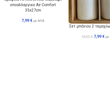
υποαλλεργικο Air Comfort
35x27cm
7,99
€
με ΦΠΑ
Σετ μπάνιου 2 τεμαχί
7,99
€
18,00
€
με