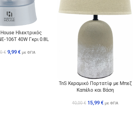
 House Ηλεκτρικός
NE-106T 40W Γκρι 0.8L
9,99
€
00
€
με ΦΠΑ
TnS Κεραμικό Πορτατίφ με Μπεζ
Καπέλο και Βάση
15,99
€
40,00
€
με ΦΠΑ