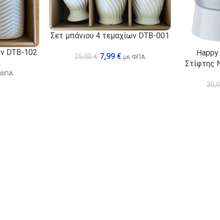
Σετ μπάνιου 4 τεμαχίων DTB-001
ων DTB-102
Happy
7,99
€
25,00
€
με ΦΠΑ
Στίφτης 
 ΦΠΑ
30,