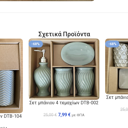
Σχετικά Προϊόντα
-68%
-68%
Σετ μπάνι
Σετ μπάνιου 4 τεμαχίων DTB-002
25,
7,99
€
25,00
€
με ΦΠΑ
ων DTB-104