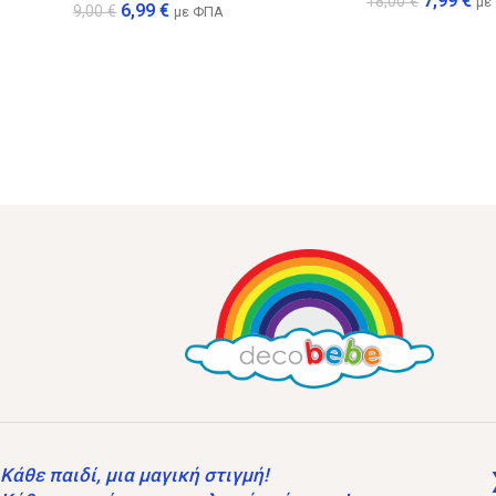
7,99
€
18,00
€
με
6,99
€
9,00
€
με ΦΠΑ
Κάθε παιδί, μια μαγική στιγμή!