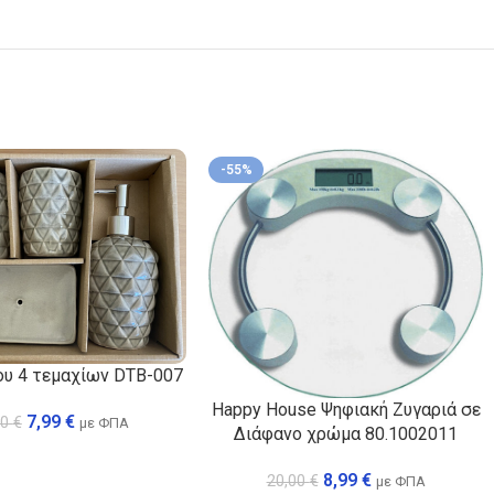
-55%
ου 4 τεμαχίων DTB-007
Happy House Ψηφιακή Ζυγαριά σε
7,99
€
00
€
με ΦΠΑ
Διάφανο χρώμα 80.1002011
8,99
€
20,00
€
με ΦΠΑ