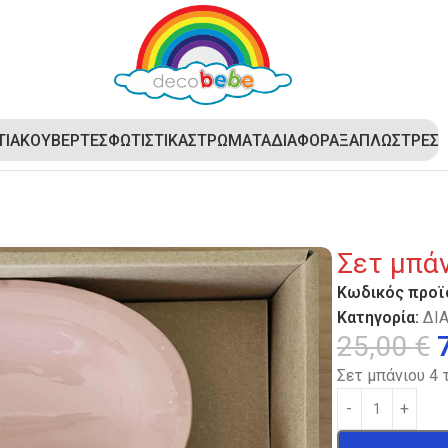
ΤΙΑ
ΚΟΥΒΕΡΤΕΣ
ΦΩΤΙΣΤΙΚΑ
ΣΤΡΩΜΑΤΑ
ΔΙΑΦΟΡΑ
ΞΑΠΛΩΣΤΡΕΣ
Σετ μπά
Κωδικός προϊ
Κατηγορία:
ΔΙ
25,00
€
Σετ μπάνιου 4