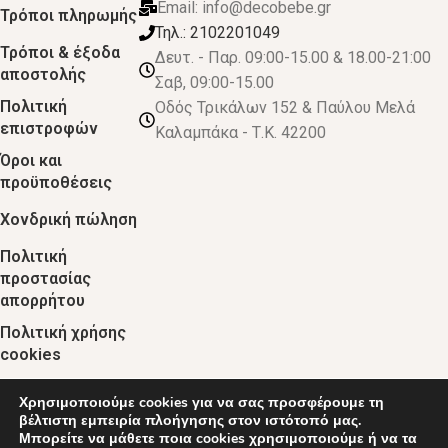
Email:
info@decobebe.gr
Τρόποι πληρωμής
Τηλ.: 2102201049
Τρόποι & έξοδα
Δευτ. - Παρ. 09:00-15.00 & 18.00-21:00
αποστολής
Σαβ, 09:00-15.00
Πολιτική
Οδός Τρικάλων 152 & Παύλου Μελά
επιστροφών
Καλαμπάκα - Τ.Κ. 42200
Όροι και
προϋποθέσεις
Χονδρική πώληση
Πολιτική
προστασίας
απορρήτου
Πολιτική χρήσης
cookies
Χρησιμοποιούμε cookies για να σας προσφέρουμε τη
© 2024 :: decobebe.gr
βέλτιστη εμπειρία πλοήγησης στον ιστότοπό μας.
Μπορείτε να μάθετε ποια cookies χρησιμοποιούμε ή να τα