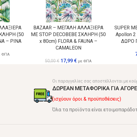
ΛΛΑΞΙΕΡΑ
BAZAAR – ΜΕΓΑΛΗ ΑΛΛΑΞΙΕΡΑ
SUPER ME
ΚΛΗΡΗ (50
ΜΕ STOP DECOBEBE ΣΚΛΗΡΗ (50
Apollon 2
NA – PINA
x 80cm) FLORA & FAUNA –
ΔΩΡΟ 
CAMALEON
ε ΦΠΑ
17,99
€
50,00
€
με ΦΠΑ
Οι παραγγελίες σας αποστέλλονται με κού
ΔΩΡΕΑΝ ΜΕΤΑΦΟΡΙΚΑ ΓΙΑ ΑΓΟΡΕ
(ισχύουν όροι & προϋποθέσεις)
Όλα τα προϊόντα είναι ετοιμοπαράδοτ