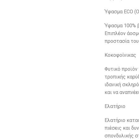
Ύφασμα ECO (Ο
Ύφασμα 100% β
Επιπλέον άοσμο
προστασία του
Κοκοφοίνικας
Φυτικό προϊόν 
τροπικής καρύ
ιδανική σκληρ
και να αναπνέε
Ελατήριο
Ελατήριο κατασ
πιέσεις και δυ
σπονδυλικής σ