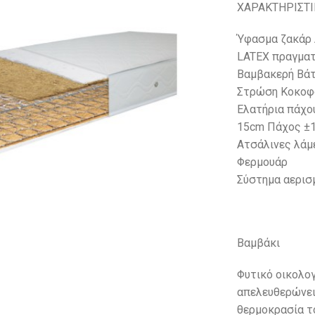
ΧΑΡΑΚΤΗΡΙΣΤΙ
Ύφασμα ζακάρ A
LATEX πραγματ
Βαμβακερή Βά
Στρώση Κοκοφ
Ελατήρια πάχο
15cm Πάχος ±
Ατσάλινες λάμ
Φερμουάρ
Σύστημα αερισ
Βαμβάκι
Φυτικό οικολογ
απελευθερώνει
θερμοκρασία τ