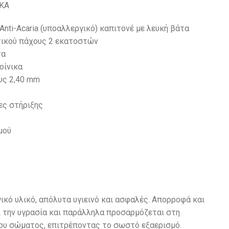
ΚΑ
nti-Acaria (υποαλλεργικό) καπιτονέ με λευκή βάτα
ικού πάχους 2 εκατοστών
τα
οίνικα
υς 2,40 mm
1
ες στήριξης
μού
ικό υλικό, απόλυτα υγιεινό και ασφαλές. Απορροφά και
 την υγρασία και παράλληλα προσαρμόζεται στη
ου σώματος, επιτρέποντας το σωστό εξαερισμό.