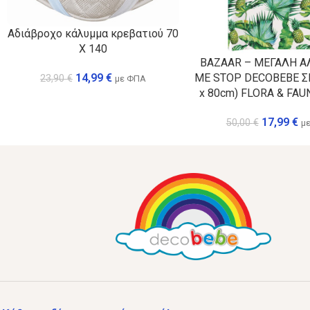
Αδιάβροχο κάλυμμα κρεβατιού 70
X 140
BAZAAR – ΜΕΓΑΛΗ Α
ΜΕ STOP DECOBEBE Σ
14,99
€
23,90
€
με ΦΠΑ
x 80cm) FLORA & FAU
17,99
€
50,00
€
μ