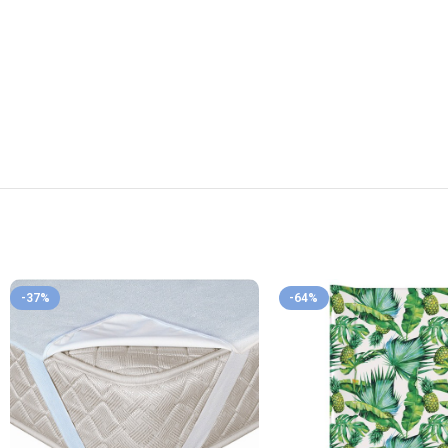
-37%
-64%