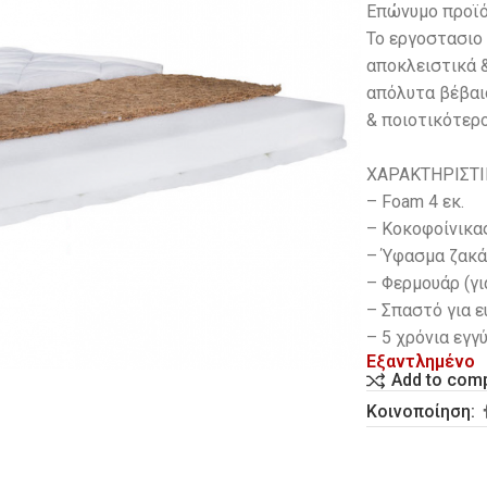
Επώνυμο προϊό
Το εργοστασιο
αποκλειστικά 
απόλυτα βέβαιο
& ποιοτικότερο
ΧΑΡΑΚΤΗΡΙΣΤΙ
– Foam 4 εκ.
– Κοκοφοίνικας
– Ύφασμα ζακάρ
– Φερμουάρ (γι
– Σπαστό για 
– 5 χρόνια εγγ
Εξαντλημένο
Add to com
Κοινοποίηση: