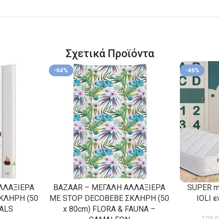
Σχετικά Προϊόντα
-64%
-46%
ΛΛΑΞΙΕΡΑ
BAZAAR – ΜΕΓΑΛΗ ΑΛΛΑΞΙΕΡΑ
SUPER m
ΚΛΗΡΗ (50
ΜΕ STOP DECOBEBE ΣΚΛΗΡΗ (50
IOLI ε
MALS
x 80cm) FLORA & FAUNA –