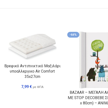
-64%
Βρεφικό Αντιπνικτικό Μαξιλάρι
υποαλλεργικο Air Comfort
35x27cm
7,99
€
με ΦΠΑ
BAZAAR – ΜΕΓΑΛΗ Α
ΜΕ STOP DECOBEBE Σ
x 80cm) – ANI