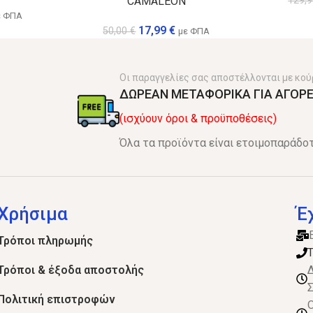
CAMALEON
129,
ε ΦΠΑ
17,99
€
50,00
€
με ΦΠΑ
Οι παραγγελίες σας αποστέλλονται με κού
ΔΩΡΕΑΝ ΜΕΤΑΦΟΡΙΚΑ ΓΙΑ ΑΓΟΡΕ
(ισχύουν όροι & προϋποθέσεις)
Όλα τα προϊόντα είναι ετοιμοπαράδοτ
Χρήσιμα
Έ
Τρόποι πληρωμής
Τ
Τρόποι & έξοδα αποστολής
Δ
Σ
Πολιτική επιστροφών
Ο