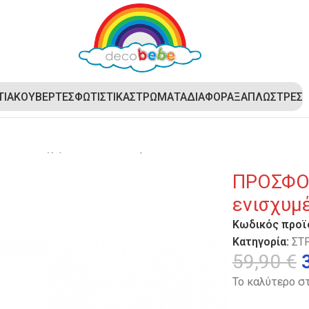
ΤΙΑ
ΚΟΥΒΕΡΤΕΣ
ΦΩΤΙΣΤΙΚΑ
ΣΤΡΩΜΑΤΑ
ΔΙΑΦΟΡΑ
ΞΑΠΛΩΣΤΡΕΣ
ου ενισχυμένο foam κοκοφοίνικα 60Χ120
ΠΡΟΣΦΟΡ
ενισχυμ
Κωδικός προϊ
Κατηγορία:
ΣΤ
59,90
€
Το καλύτερο σ