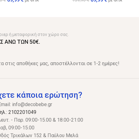
90
€
139,90
€
με ΦΠΑ
με ΦΠΑ
ριερ ή μεταφορική στον χώρο σας.
Σ ΑΝΩ ΤΩΝ 50€.
α στις αποθήκες μας, αποστέλλονται σε 1-2 ημέρες!
χετε κάποια ερώτηση?
Email:
info@decobebe.gr
ηλ.: 2102201049
ευτ. - Παρ. 09:00-15.00 & 18.00-21:00
αβ, 09:00-15.00
δός Τρικάλων 152 & Παύλου Μελά