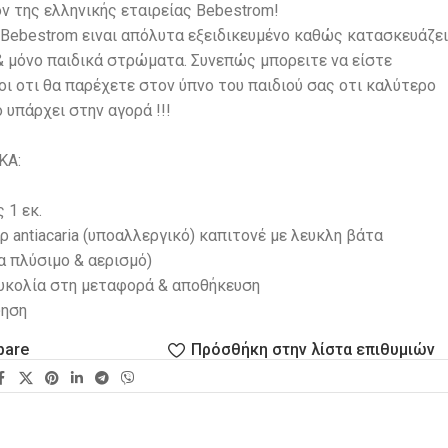
ν της ελληνικής εταιρείας Bebestrom!
 Bebestrom ειναι απόλυτα εξειδικευμένο καθώς κατασκευάζει
& μόνο παιδικά στρώματα. Συνεπώς μπορειτε να είστε
ι οτι θα παρέχετε στον ύπνο του παιδιού σας οτι καλύτερο
 υπάρχει στην αγορά !!!
ΚΑ:
 1 εκ.
 antiacaria (υποαλλεργικό) καπιτονέ με λευκλη βάτα
α πλύσιμο & αερισμό)
ευκολία στη μεταφορά & αποθήκευση
ύηση
pare
Πρόσθήκη στην λίστα επιθυμιών