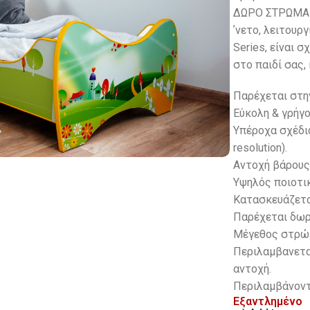
ΔΩΡΟ ΣΤΡΩΜΑ 
ʼνετο, λειτουρ
Series, είναι 
στο παιδί σας,
Παρέχεται στη
Εύκολη & γρήγ
Υπέροχα σχέδια
resolution).
Αντοχή βάρους
Υψηλός ποιοτι
Κατασκευάζετα
Παρέχεται δωρ
Μέγεθος στρώμ
Περιλαμβανεται
αντοχή.
Περιλαμβάνοντ
Εξαντλημένο