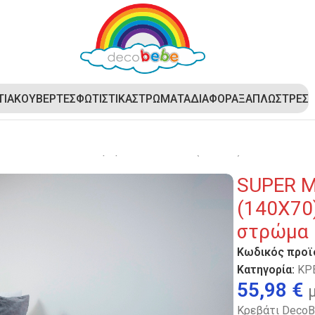
ΤΙΑ
ΚΟΥΒΕΡΤΕΣ
ΦΩΤΙΣΤΙΚΑ
ΣΤΡΩΜΑΤΑ
ΔΙΑΦΟΡΑ
ΞΑΠΛΩΣΤΡΕΣ
 MEGA BAZAAR – Κρεβάτι DecoBebe (140X70) New Series –
SUPER M
(140X70
στρώμα 
Κωδικός προϊ
Κατηγορία:
ΚΡ
55,98
€
Κρεβάτι DecoB