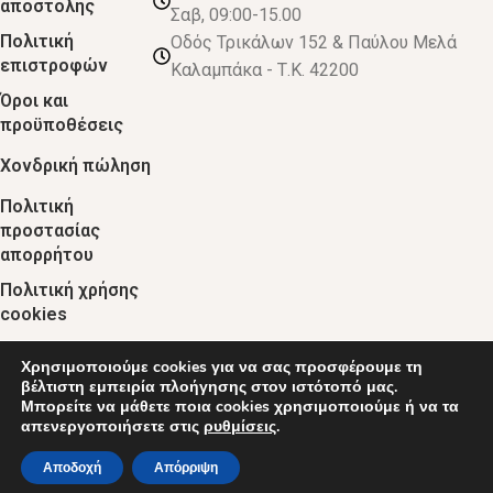
αποστολής
Σαβ, 09:00-15.00
Πολιτική
Οδός Τρικάλων 152 & Παύλου Μελά
επιστροφών
Καλαμπάκα - Τ.Κ. 42200
Όροι και
προϋποθέσεις
Χονδρική πώληση
Πολιτική
προστασίας
απορρήτου
Πολιτική χρήσης
cookies
Χρησιμοποιούμε cookies για να σας προσφέρουμε τη
© 2024 :: decobebe.gr
βέλτιστη εμπειρία πλοήγησης στον ιστότοπό μας.
Μπορείτε να μάθετε ποια cookies χρησιμοποιούμε ή να τα
απενεργοποιήσετε στις
ρυθμίσεις
.
0
Αποδοχή
Απόρριψη
τάστημα
Ο λογαριασμός μου
Καλάθι