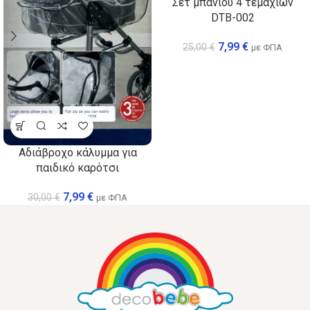
Σετ μπάνιου 4 τεμαχίων
DTB-002
7,99
€
25,00
€
με ΦΠΑ
Αδιάβροχο κάλυμμα για
παιδικό καρότσι
7,99
€
30,00
€
με ΦΠΑ