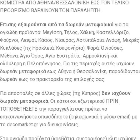
ΚΟΜΙΣΤΡΑ ΑΠΟ ΑΘΗΝΑ/ΘΕΣΣΑΛΟΝΙΚΗ ΕΩΣ ΤΟΝ ΤΕΛΙΚΟ
ΠΡΟΟΡΙΣΜΟ ΒΑΡΑΙΝΟΥΝ ΤΟΝ ΠΑΡΑΛΗΠΤΗ.
Επισης εξαιρούνται από τα δωρεάν μεταφορικά
για τα
ογκώδη προϊόντα: Μεγίστη, Τήλος, Χάλκη, Καστελλόριζο,
Φούρνοι, Λειψοί, Κάσος, Νίσυρος, Αστυπάλαια, Ανάφη, Μικρές
Κυκλάδες (πχ Ηρακλειά, Κουφονήσια), Ψαρά, Οινούσες,
Μέθανα, Άγιο Όρος, Άγιο Ευστράτιο, Αμμουλιανή και
ολόκληρη η Πελοπόννησος. Για τις περιοχές αυτές ισχύουν
δωρεάν μεταφορικά εως Αθήνα ή Θεσσαλονίκη, παραδίδονται
δωρεάν έως το πρακτορείο της επιλογής σας.
Για αποστολές σε άλλες χώρες (πχ Κύπρος)
δεν ισχύουν
δωρεάν μεταφορικά
. Οι κάτοικοι εξωτερικού ΠΡΙΝ
ΤΟΠΟΘΕΤΗΣΕΤΕ την παραγγελία σας πρέπει να
επικοινωνήσετε οπωσδήποτε (τηλεφωνικά ή μέσω email) με
το decomarket.gr για διευκρινίσεις.
Στα ογκώδη προϊόντα (κρεβάτια, συρταριέρες) κλπ ισχύουν