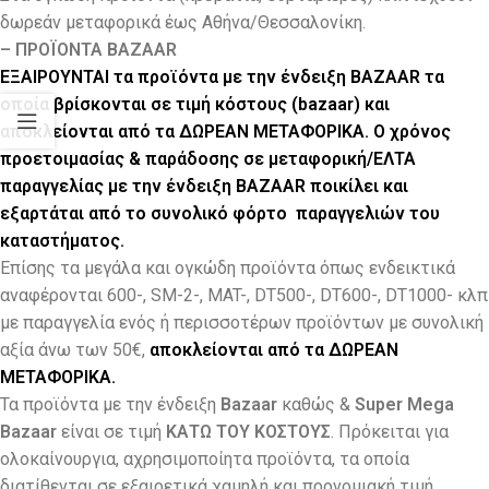
δωρεάν μεταφορικά έως Αθήνα/Θεσσαλονίκη.
– ΠΡΟΪΟΝΤΑ BAZAAR
ΕΞΑΙΡΟΥΝΤΑΙ τα προϊόντα με την ένδειξη BAZAAR τα
οποία βρίσκονται σε τιμή κόστους (bazaar) και
αποκλείονται από τα ΔΩΡΕΑΝ ΜΕΤΑΦΟΡΙΚΑ.
Ο χρόνος
προετοιμασίας & παράδοσης σε μεταφορική/ΕΛΤΑ
παραγγελίας με την ένδειξη BAZAAR ποικίλει και
εξαρτάται από το συνολικό φόρτο παραγγελιών του
καταστήματος.
Eπίσης τα μεγάλα και ογκώδη προϊόντα όπως ενδεικτικά
αναφέρονται 600-, SM-2-, MAT-, DT500-, DT600-, DT1000- κλπ
με παραγγελία ενός ή περισσοτέρων προϊόντων με συνολική
αξία άνω των 50€,
αποκλείονται από τα ΔΩΡΕΑΝ
ΜΕΤΑΦΟΡΙΚΑ.
Τα προϊόντα με την ένδειξη
Bazaar
καθώς &
Super Mega
Bazaar
είναι σε τιμή
ΚΑΤΩ ΤΟΥ ΚΟΣΤΟΥΣ
. Πρόκειται για
ολοκαίνουργια, αχρησιμοποίητα προϊόντα, τα οποία
διατίθενται σε εξαιρετικά χαμηλή και προνομιακή τιμή.