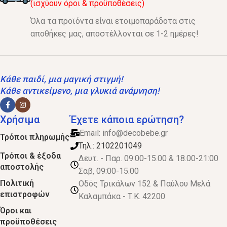
(ισχύουν όροι & προϋποθέσεις)
Όλα τα προϊόντα είναι ετοιμοπαράδοτα στις
αποθήκες μας, αποστέλλονται σε 1-2 ημέρες!
Κάθε παιδί, μια μαγική στιγμή!
Κάθε αντικείμενο, μια γλυκιά ανάμνηση!
Χρήσιμα
Έχετε κάποια ερώτηση?
Email:
info@decobebe.gr
Τρόποι πληρωμής
Τηλ.: 2102201049
Τρόποι & έξοδα
Δευτ. - Παρ. 09:00-15.00 & 18.00-21:00
αποστολής
Σαβ, 09:00-15.00
Πολιτική
Οδός Τρικάλων 152 & Παύλου Μελά
επιστροφών
Καλαμπάκα - Τ.Κ. 42200
Όροι και
προϋποθέσεις