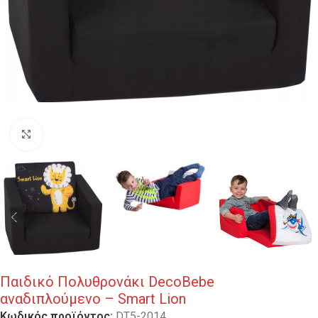
Κλικ για μεγέθυνση
Παιδικό Πολυθρονάκι DecoBebe
αναδιπλούμενο – Smart Lion
Κωδικός προϊόντος:
DT5-2014